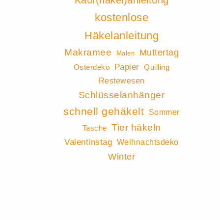
Kauf(häkel)anleitung
kostenlose
Häkelanleitung
Makramee
Muttertag
Malen
Papier
Osterdeko
Quilling
Restewesen
Schlüsselanhänger
schnell gehäkelt
Sommer
Tier häkeln
Tasche
Valentinstag
Weihnachtsdeko
Winter