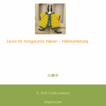
Jacke für Amigurumis häkeln – Häkelanleitung
Instagram
Facebook
Pinterest
© 2026 CaroKunterbunt
Impressum