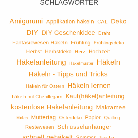
SCHLAGWÖRTER
Amigurumi
Deko
Applikation häkeln
CAL
DIY
DIY Geschenkidee
Draht
Fantasiewesen Häkeln
Frühling
Frühlingsdeko
Hochzeit
Herbst
Herbstdeko
Herz
Häkeln
Häkelanleitung
Häkelmuster
Häkeln - Tipps und Tricks
Häkeln lernen
Häkeln für Ostern
Kauf(häkel)anleitung
häkeln mit Chenillegarn
kostenlose Häkelanleitung
Makramee
Muttertag
Papier
Osterdeko
Quilling
Malen
Schlüsselanhänger
Restewesen
schnell gehäkelt
Sommer
Tasche