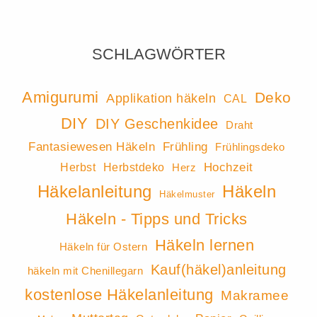
SCHLAGWÖRTER
Amigurumi
Deko
Applikation häkeln
CAL
DIY
DIY Geschenkidee
Draht
Fantasiewesen Häkeln
Frühling
Frühlingsdeko
Hochzeit
Herbst
Herbstdeko
Herz
Häkeln
Häkelanleitung
Häkelmuster
Häkeln - Tipps und Tricks
Häkeln lernen
Häkeln für Ostern
Kauf(häkel)anleitung
häkeln mit Chenillegarn
kostenlose Häkelanleitung
Makramee