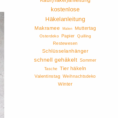
Kauf(häkel)anleitung
kostenlose
Häkelanleitung
Makramee
Muttertag
Malen
Papier
Osterdeko
Quilling
Restewesen
Schlüsselanhänger
schnell gehäkelt
Sommer
Tier häkeln
Tasche
Valentinstag
Weihnachtsdeko
Winter