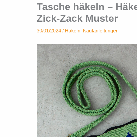
Tasche häkeln – Häke
Zick-Zack Muster
30/01/2024
/
Häkeln
,
Kaufanleitungen