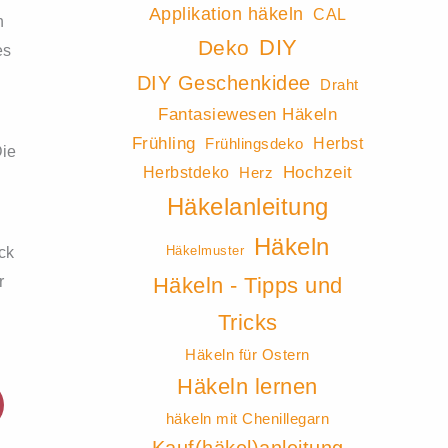
Applikation häkeln
CAL
n
DIY
Deko
es
DIY Geschenkidee
Draht
Fantasiewesen Häkeln
Frühling
Herbst
Frühlingsdeko
Die
Hochzeit
Herbstdeko
Herz
Häkelanleitung
Häkeln
Häkelmuster
ck
Häkeln - Tipps und
r
Tricks
Häkeln für Ostern
Häkeln lernen
häkeln mit Chenillegarn