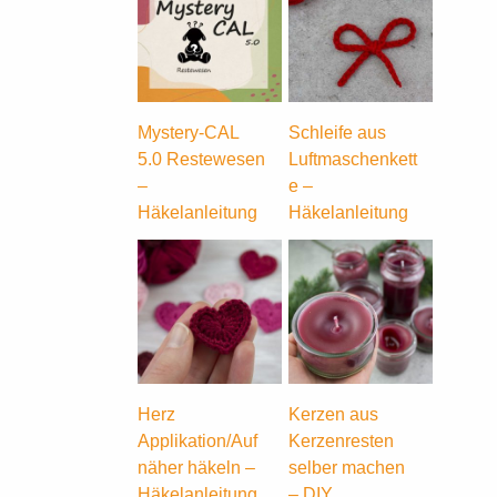
Mystery-CAL
Schleife aus
5.0 Restewesen
Luftmaschenkett
–
e –
Häkelanleitung
Häkelanleitung
Herz
Kerzen aus
Applikation/Auf
Kerzenresten
näher häkeln –
selber machen
Häkelanleitung
– DIY