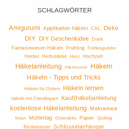
SCHLAGWÖRTER
Amigurumi
Deko
Applikation häkeln
CAL
DIY
DIY Geschenkidee
Draht
Fantasiewesen Häkeln
Frühling
Frühlingsdeko
Hochzeit
Herbst
Herbstdeko
Herz
Häkeln
Häkelanleitung
Häkelmuster
Häkeln - Tipps und Tricks
Häkeln lernen
Häkeln für Ostern
Kauf(häkel)anleitung
häkeln mit Chenillegarn
kostenlose Häkelanleitung
Makramee
Muttertag
Papier
Osterdeko
Quilling
Malen
Schlüsselanhänger
Restewesen