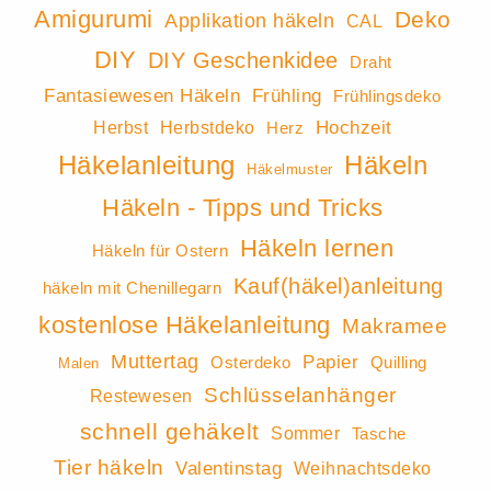
Amigurumi
Deko
Applikation häkeln
CAL
DIY
DIY Geschenkidee
Draht
Fantasiewesen Häkeln
Frühling
Frühlingsdeko
Hochzeit
Herbst
Herbstdeko
Herz
Häkeln
Häkelanleitung
Häkelmuster
Häkeln - Tipps und Tricks
Häkeln lernen
Häkeln für Ostern
Kauf(häkel)anleitung
häkeln mit Chenillegarn
kostenlose Häkelanleitung
Makramee
Muttertag
Papier
Osterdeko
Quilling
Malen
Schlüsselanhänger
Restewesen
schnell gehäkelt
Sommer
Tasche
Tier häkeln
Valentinstag
Weihnachtsdeko